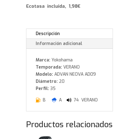
W
Ecotasa incluida, 1,98€
cantidad
Descripción
Información adicional
Marca:
Yokohama
Temporada:
VERANO
Modelo:
ADVAN NEOVA AD09
Diámetro:
20
Perfil:
35
B
A
74 VERANO
Productos relacionados