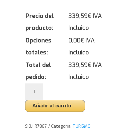
Precio del
339,59
€
IVA
producto:
Incluido
Opciones
0,00
€
IVA
totales:
Incluido
Total del
339,59
€
IVA
pedido:
Incluido
Yokohama
ADVAN
NEOVA
Añadir al carrito
AD09
-
295/35/20
SKU:
R7867
Categoría:
TURISMO
105