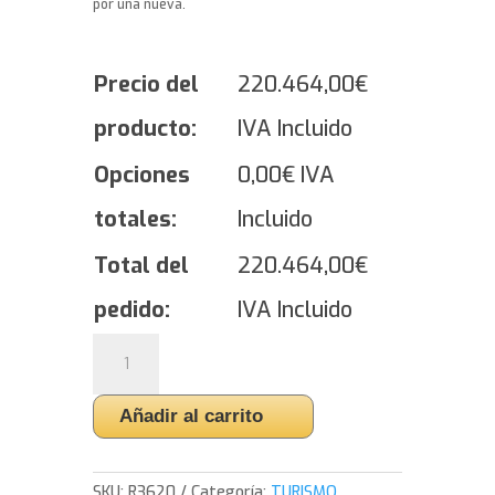
por una nueva.
Precio del
220.464,00
€
producto:
IVA Incluido
Opciones
0,00
€
IVA
totales:
Incluido
Total del
220.464,00
€
pedido:
IVA Incluido
Yokohama
ADVAN
FLEVA
Añadir al carrito
V701
-
275/35/20
SKU:
R3620
Categoría:
TURISMO