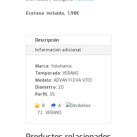
102
W
Ecotasa incluida, 1,98€
cantidad
Descripción
Información adicional
Marca:
Yokohama
Temporada:
VERANO
Modelo:
ADVAN FLEVA V701
Diámetro:
20
Perfil:
35
B
A
72 VERANO
Productos relacionados