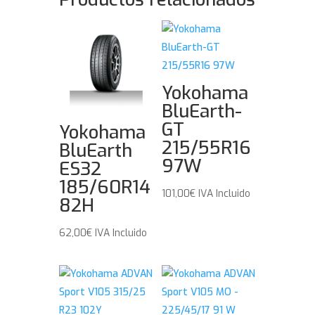
Yokohama
BluEarth-
GT
Yokohama
215/55R16
BluEarth
97W
ES32
185/60R14
101,00
€
IVA Incluido
82H
62,00
€
IVA Incluido