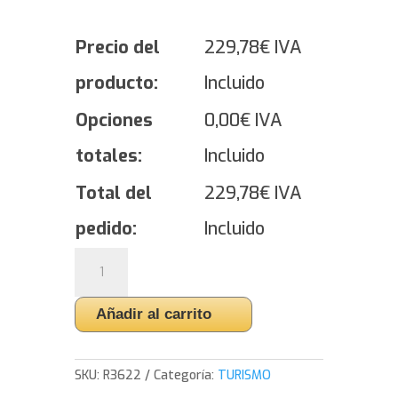
Precio del
229,78
€
IVA
producto:
Incluido
Opciones
0,00
€
IVA
totales:
Incluido
Total del
229,78
€
IVA
pedido:
Incluido
Yokohama
ADVAN
FLEVA
Añadir al carrito
V701
-
275/30/20
SKU:
R3622
Categoría:
TURISMO
97