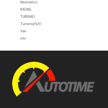
Neumático
RACING
TURISMO
Turismo/SUV
Van
x4x