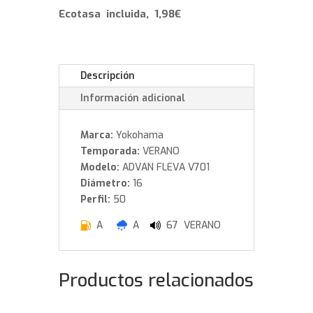
W
Ecotasa incluida, 1,98€
cantidad
Descripción
Información adicional
Marca:
Yokohama
Temporada:
VERANO
Modelo:
ADVAN FLEVA V701
Diámetro:
16
Perfil:
50
A
A
67 VERANO
Productos relacionados