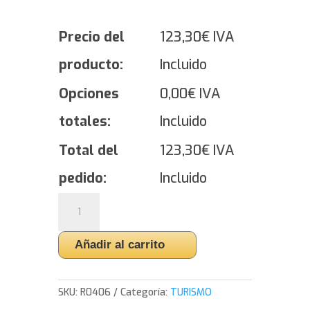
Precio del
123,30
€
IVA
producto:
Incluido
Opciones
0,00
€
IVA
totales:
Incluido
Total del
123,30
€
IVA
pedido:
Incluido
Yokohama
ADVAN
FLEVA
Añadir al carrito
V701
-
225/50/16
SKU:
R0406
Categoría:
TURISMO
92