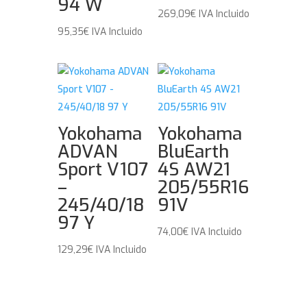
94 W
269,09
€
IVA Incluido
95,35
€
IVA Incluido
Yokohama
Yokohama
ADVAN
BluEarth
Sport V107
4S AW21
–
205/55R16
245/40/18
91V
97 Y
74,00
€
IVA Incluido
129,29
€
IVA Incluido