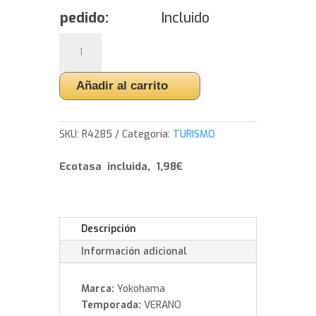
pedido:
Incluido
Yokohama
ADVAN
A052
Añadir al carrito
-
315/30/18
98
SKU:
R4285
Categoría:
TURISMO
Y
cantidad
Ecotasa incluida, 1,98€
Descripción
Información adicional
Marca:
Yokohama
Temporada:
VERANO