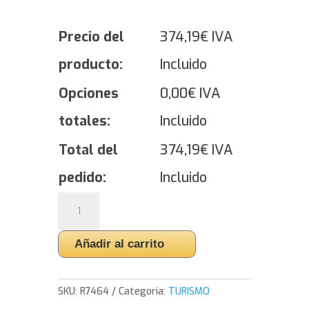
Precio del
374,19
€
IVA
producto:
Incluido
Opciones
0,00
€
IVA
totales:
Incluido
Total del
374,19
€
IVA
pedido:
Incluido
Yokohama
ADVAN
A052
Añadir al carrito
-
265/35/20
99
SKU:
R7464
Categoría:
TURISMO
Y