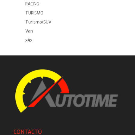
RACING
TURISMO
Turismo/SUV
Van
x4x
CONTACTO