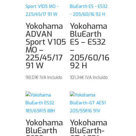
Yokohama
Yokohama
ADVAN
BluEarth
Sport V105
ES – ES32
MO –
–
225/45/17
205/60/16
91 W
92 H
98,01
€
IVA Incluido
101,34
€
IVA Incluido
Yokohama
Yokohama
BluEarth
BluEarth-