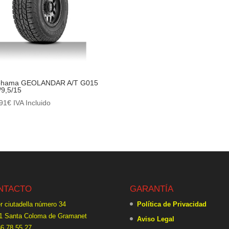
ohama GEOLANDAR A/T G015
/9,5/15
91
€
IVA Incluido
NTACTO
GARANTÍA
r ciutadella número 34
Política de Privacidad
1 Santa Coloma de Gramanet
Aviso Legal
6 78 55 27