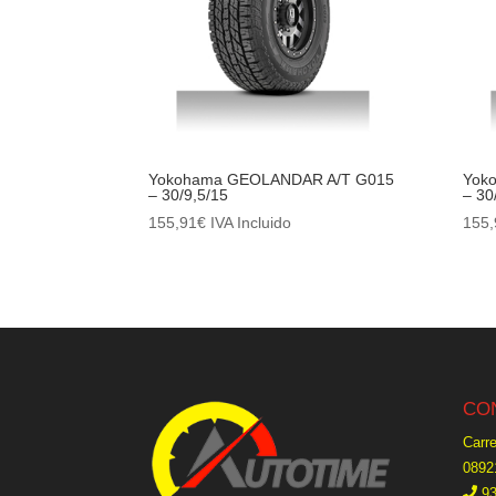
Yokohama GEOLANDAR A/T G015
Yok
– 30/9,5/15
– 30
155,91
€
IVA Incluido
155,
CO
Carre
0892
93